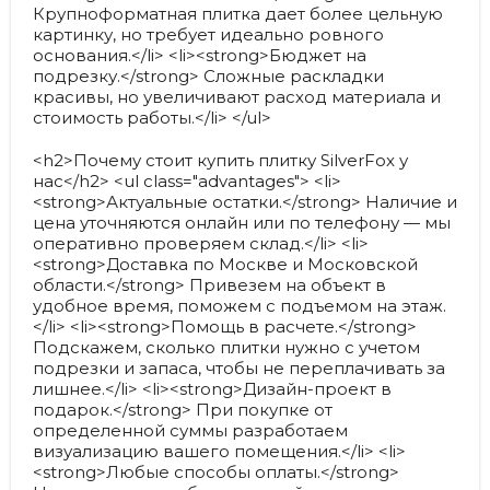
Крупноформатная плитка дает более цельную
картинку, но требует идеально ровного
основания.</li> <li><strong>Бюджет на
подрезку.</strong> Сложные раскладки
красивы, но увеличивают расход материала и
стоимость работы.</li> </ul>
<h2>Почему стоит купить плитку SilverFox у
нас</h2> <ul class="advantages"> <li>
<strong>Актуальные остатки.</strong> Наличие и
цена уточняются онлайн или по телефону — мы
оперативно проверяем склад.</li> <li>
<strong>Доставка по Москве и Московской
области.</strong> Привезем на объект в
удобное время, поможем с подъемом на этаж.
</li> <li><strong>Помощь в расчете.</strong>
Подскажем, сколько плитки нужно с учетом
подрезки и запаса, чтобы не переплачивать за
лишнее.</li> <li><strong>Дизайн-проект в
подарок.</strong> При покупке от
определенной суммы разработаем
визуализацию вашего помещения.</li> <li>
<strong>Любые способы оплаты.</strong>