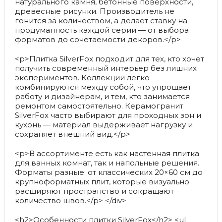
натурального камня, бетонные поверхности,
древесные рисунки. Производитель не
гонится за количеством, а делает ставку на
продуманность каждой серии — от выбора
форматов до сочетаемости декоров.</p>
<p>Плитка SilverFox подходит для тех, кто хочет
получить современный интерьер без лишних
экспериментов. Коллекции легко
комбинируются между собой, что упрощает
работу и дизайнерам, и тем, кто занимается
ремонтом самостоятельно. Керамогранит
SilverFox часто выбирают для проходных зон и
кухонь — материал выдерживает нагрузку и
сохраняет внешний вид.</p>
<p>В ассортименте есть как настенная плитка
для ванных комнат, так и напольные решения.
Форматы разные: от классических 20×60 см до
крупноформатных плит, которые визуально
расширяют пространство и сокращают
количество швов.</p> </div>
<h2>Особенности плитки SilverFox</h2> <ul