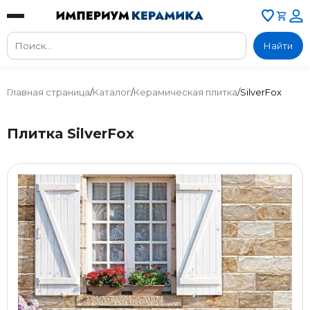
Найти
Главная страница
/
Каталог
/
Керамическая плитка
/
SilverFox
Плитка SilverFox