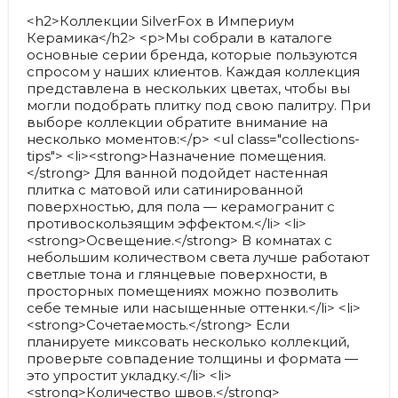
<h2>Коллекции SilverFox в Империум
Керамика</h2> <p>Мы собрали в каталоге
основные серии бренда, которые пользуются
спросом у наших клиентов. Каждая коллекция
представлена в нескольких цветах, чтобы вы
могли подобрать плитку под свою палитру. При
выборе коллекции обратите внимание на
несколько моментов:</p> <ul class="collections-
tips"> <li><strong>Назначение помещения.
</strong> Для ванной подойдет настенная
плитка с матовой или сатинированной
поверхностью, для пола — керамогранит с
противоскользящим эффектом.</li> <li>
<strong>Освещение.</strong> В комнатах с
небольшим количеством света лучше работают
светлые тона и глянцевые поверхности, в
просторных помещениях можно позволить
себе темные или насыщенные оттенки.</li> <li>
<strong>Сочетаемость.</strong> Если
планируете миксовать несколько коллекций,
проверьте совпадение толщины и формата —
это упростит укладку.</li> <li>
<strong>Количество швов.</strong>