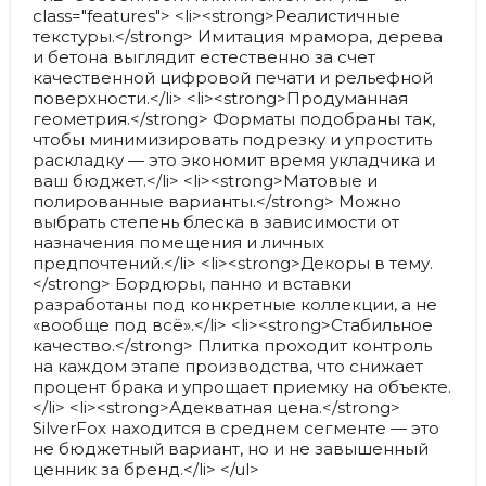
class="features"> <li><strong>Реалистичные
текстуры.</strong> Имитация мрамора, дерева
и бетона выглядит естественно за счет
качественной цифровой печати и рельефной
поверхности.</li> <li><strong>Продуманная
геометрия.</strong> Форматы подобраны так,
чтобы минимизировать подрезку и упростить
раскладку — это экономит время укладчика и
ваш бюджет.</li> <li><strong>Матовые и
полированные варианты.</strong> Можно
выбрать степень блеска в зависимости от
назначения помещения и личных
предпочтений.</li> <li><strong>Декоры в тему.
</strong> Бордюры, панно и вставки
разработаны под конкретные коллекции, а не
«вообще под всё».</li> <li><strong>Стабильное
качество.</strong> Плитка проходит контроль
на каждом этапе производства, что снижает
процент брака и упрощает приемку на объекте.
</li> <li><strong>Адекватная цена.</strong>
SilverFox находится в среднем сегменте — это
не бюджетный вариант, но и не завышенный
ценник за бренд.</li> </ul>