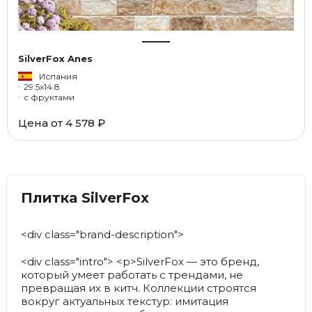
SilverFox Anes
Испания
29.5x14.8
с фруктами
Цена от
4 578 ₽
Плитка SilverFox
<div class="brand-description">
<div class="intro"> <p>SilverFox — это бренд,
который умеет работать с трендами, не
превращая их в китч. Коллекции строятся
вокруг актуальных текстур: имитация