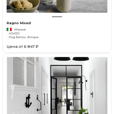
Ragno Mixed
Италия
40x120
Под бетон, Флора
Цена от
6 847 ₽