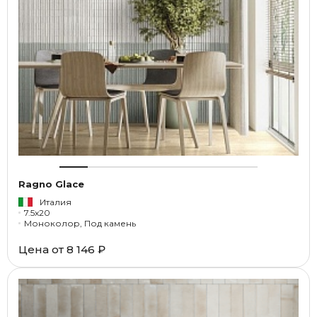
Ragno Glace
Италия
7.5x20
Моноколор, Под камень
Цена от
8 146 ₽