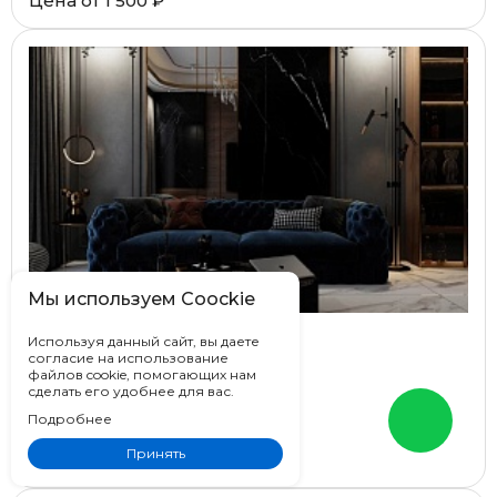
Цена от
1 500 ₽
Мы используем Coockie
Используя данный сайт, вы даете
Pardis Ceramic Pazh Pelatin
согласие на использование
файлов cookie, помогающих нам
Иран
сделать его удобнее для вас.
60x60, 60x120, 80x80
Подробнее
Под мрамор
Принять
Цена от
2 260 ₽