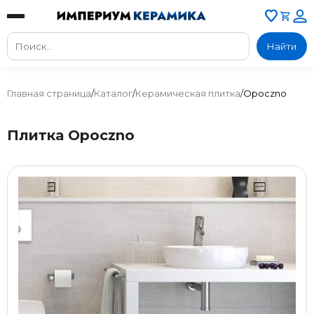
Найти
Главная страница
/
Каталог
/
Керамическая плитка
/
Opoczno
Плитка Opoczno