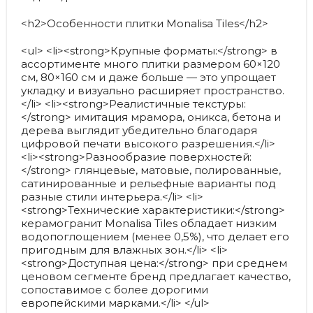
<h2>Особенности плитки Monalisa Tiles</h2>
<ul> <li><strong>Крупные форматы:</strong> в
ассортименте много плитки размером 60×120
см, 80×160 см и даже больше — это упрощает
укладку и визуально расширяет пространство.
</li> <li><strong>Реалистичные текстуры:
</strong> имитация мрамора, оникса, бетона и
дерева выглядит убедительно благодаря
цифровой печати высокого разрешения.</li>
<li><strong>Разнообразие поверхностей:
</strong> глянцевые, матовые, полированные,
сатинированные и рельефные варианты под
разные стили интерьера.</li> <li>
<strong>Технические характеристики:</strong>
керамогранит Monalisa Tiles обладает низким
водопоглощением (менее 0,5%), что делает его
пригодным для влажных зон.</li> <li>
<strong>Доступная цена:</strong> при среднем
ценовом сегменте бренд предлагает качество,
сопоставимое с более дорогими
европейскими марками.</li> </ul>