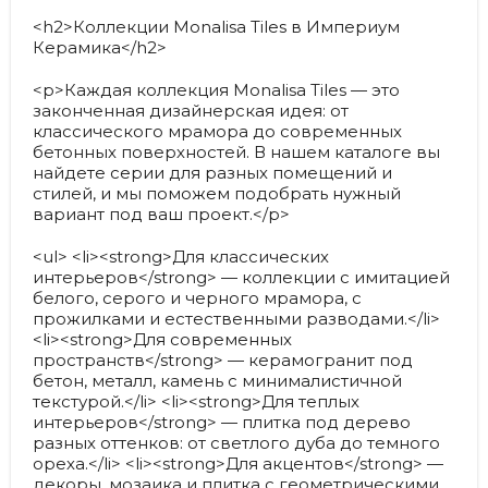
<h2>Коллекции Monalisa Tiles в Империум
Керамика</h2>
<p>Каждая коллекция Monalisa Tiles — это
законченная дизайнерская идея: от
классического мрамора до современных
бетонных поверхностей. В нашем каталоге вы
найдете серии для разных помещений и
стилей, и мы поможем подобрать нужный
вариант под ваш проект.</p>
<ul> <li><strong>Для классических
интерьеров</strong> — коллекции с имитацией
белого, серого и черного мрамора, с
прожилками и естественными разводами.</li>
<li><strong>Для современных
пространств</strong> — керамогранит под
бетон, металл, камень с минималистичной
текстурой.</li> <li><strong>Для теплых
интерьеров</strong> — плитка под дерево
разных оттенков: от светлого дуба до темного
ореха.</li> <li><strong>Для акцентов</strong> —
декоры, мозаика и плитка с геометрическими