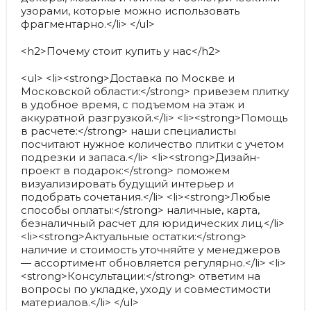
узорами, которые можно использовать
фрагментарно.</li> </ul>
<h2>Почему стоит купить у нас</h2>
<ul> <li><strong>Доставка по Москве и
Московской области:</strong> привезем плитку
в удобное время, с подъемом на этаж и
аккуратной разгрузкой.</li> <li><strong>Помощь
в расчете:</strong> наши специалисты
посчитают нужное количество плитки с учетом
подрезки и запаса.</li> <li><strong>Дизайн-
проект в подарок:</strong> поможем
визуализировать будущий интерьер и
подобрать сочетания.</li> <li><strong>Любые
способы оплаты:</strong> наличные, карта,
безналичный расчет для юридических лиц.</li>
<li><strong>Актуальные остатки:</strong>
наличие и стоимость уточняйте у менеджеров
— ассортимент обновляется регулярно.</li> <li>
<strong>Консультации:</strong> ответим на
вопросы по укладке, уходу и совместимости
материалов.</li> </ul>