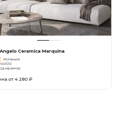
Angelo Ceramica Marquina
Испания
00x100
од мрамор
ена от
4 280 ₽