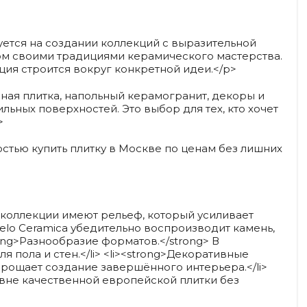
уется на создании коллекций с выразительной
ном своими традициями керамического мастерства.
ция строится вокруг конкретной идеи.</p>
ная плитка, напольный керамогранит, декоры и
льных поверхностей. Это выбор для тех, кто хочет
>
стью купить плитку в Москве по ценам без лишних
е коллекции имеют рельеф, который усиливает
gelo Ceramica убедительно воспроизводит камень,
rong>Разнообразие форматов.</strong> В
 пола и стен.</li> <li><strong>Декоративные
рощает создание завершённого интерьера.</li>
ровне качественной европейской плитки без