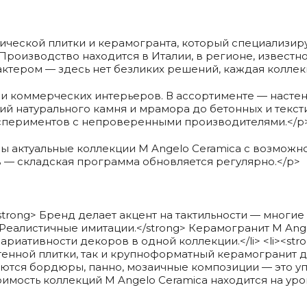
ической плитки и керамогранта, который специализир
 Производство находится в Италии, в регионе, извест
рактером — здесь нет безликих решений, каждая коллек
 и коммерческих интерьеров. В ассортименте — настен
ий натурального камня и мрамора до бетонных и тексти
экспериментов с непроверенными производителями.</p
 актуальные коллекции M Angelo Ceramica с возможно
в — складская программа обновляется регулярно.</p>
/strong> Бренд делает акцент на тактильности — многи
ng>Реалистичные имитации.</strong> Керамогранит M An
ариативности декоров в одной коллекции.</li> <li><st
енной плитки, так и крупноформатный керамогранит для
ются бордюры, панно, мозаичные композиции — это уп
тоимость коллекций M Angelo Ceramica находится на у