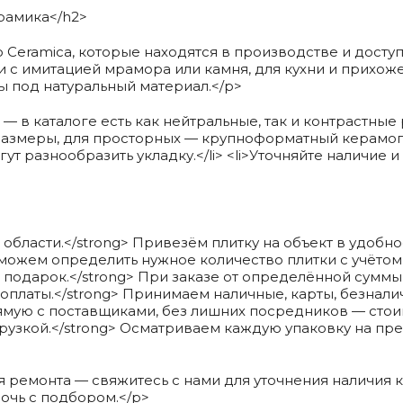
рамика</h2>
Ceramica, которые находятся в производстве и доступ
и с имитацией мрамора или камня, для кухни и прихож
ы под натуральный материал.</p>
— в каталоге есть как нейтральные, так и контрастные 
змеры, для просторных — крупноформатный керамогран
т разнообразить укладку.</li> <li>Уточняйте наличие 
области.</strong> Привезём плитку на объект в удобное 
оможем определить нужное количество плитки с учётом
 в подарок.</strong> При заказе от определённой сумм
 оплаты.</strong> Принимаем наличные, карты, безналич
ямую с поставщиками, без лишних посредников — стоим
грузкой.</strong> Осматриваем каждую упаковку на пре
я ремонта — свяжитесь с нами для уточнения наличия 
мочь с подбором.</p>