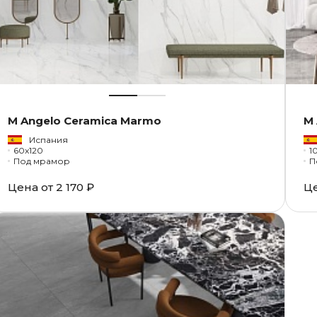
M Angelo Ceramica Marmo
M 
Испания
60x120
1
Под мрамор
П
Цена от
2 170 ₽
Ц