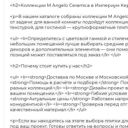
<h2>Коллекции M Angelo Ceramica в Империум Ке
<p>В нашем каталоге собраны коллекции M Angelo 
от задачи: для ванной комнаты подойдут коллекци
текстурой, для гостиной — крупноформатные плит
<ul> <li>Определитесь с цветовой гаммой и стилем 
небольших помещений лучше выбирать средние ра
декоров и дополнительных элементов — они помогу
позиций может поставляться под заказ.</li> </ul>
<h2>Почему стоит купить у нас</h2>
<ul> <li><strong>Доставка по Москве и Московской 
<strong>Помощь в расчёте и подборе.</strong> П
разных коллекций.</li> <li><strong>Дизайн-проект
вашем помещении.</li> <li><strong>Гибкие условия
<strong>Актуальные цены.</strong> Работаем напр
конкурентной.</li> <li><strong>Проверка перед от
качественный материал.</li> </ul>
<p>Если вы находитесь на этапе выбора плитки дл
под ваш проект. Готовы ответить на вопросы и по