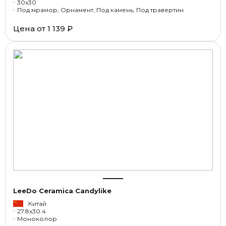
30x30
Под мрамор, Орнамент, Под камень, Под травертин
Цена от
1 139 ₽
LeeDo Ceramica Candylike
Китай
27.8x30.4
Моноколор