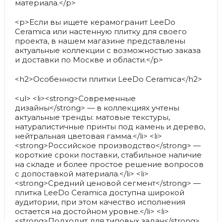
материала.</p>
<p>Если вы ищете керамогранит LeeDo
Ceramica или настенную плитку для своего
проекта, в нашем магазине представлены
актуальные коллекции с возможностью заказа
и доставки по Москве и области.</p>
<h2>Особенности плитки LeeDo Ceramica</h2>
<ul> <li><strong>Современные
дизайны</strong> — в коллекциях учтены
актуальные тренды: матовые текстуры,
натуралистичные принты под камень и дерево,
нейтральная цветовая гамма.</li> <li>
<strong>Российское производство</strong> —
короткие сроки поставки, стабильное наличие
на складе и более простое решение вопросов
с допоставкой материала.</li> <li>
<strong>Средний ценовой сегмент</strong> —
плитка LeeDo Ceramica доступна широкой
аудитории, при этом качество исполнения
остается на достойном уровне.</li> <li>
<strong>Подходит для типовых задач</strong>