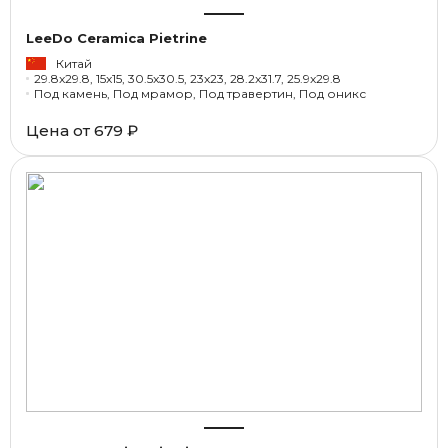
LeeDo Ceramica Pietrine
Китай
29.8x29.8, 15x15, 30.5x30.5, 23x23, 28.2x31.7, 25.9x29.8
Под камень, Под мрамор, Под травертин, Под оникс
Цена от
679 ₽