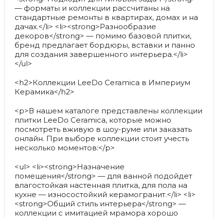
— форматы и коллекции рассчитаны на
стандартные ремонты в квартирах, домах и на
дачах.</li> <li><strong>Разнообразие
декоров</strong> — помимо базовой плитки,
бренд предлагает бордюры, вставки и панно
для создания завершенного интерьера.</li>
</ul>
<h2>Коллекции LeeDo Ceramica в Империум
Керамика</h2>
<p>В нашем каталоге представлены коллекции
плитки LeeDo Ceramica, которые можно
посмотреть вживую в шоу-руме или заказать
онлайн. При выборе коллекции стоит учесть
несколько моментов:</p>
<ul> <li><strong>Назначение
помещения</strong> — для ванной подойдет
влагостойкая настенная плитка, для пола на
кухне — износостойкий керамогранит.</li> <li>
<strong>Общий стиль интерьера</strong> —
коллекции с имитацией мрамора хорошо