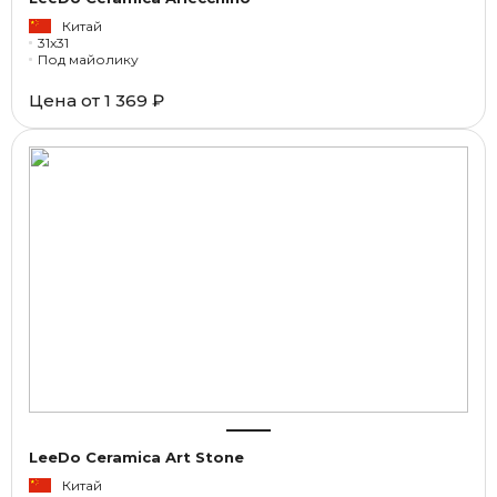
Китай
31x31
Под майолику
Цена от
1 369 ₽
LeeDo Ceramica Art Stone
Китай