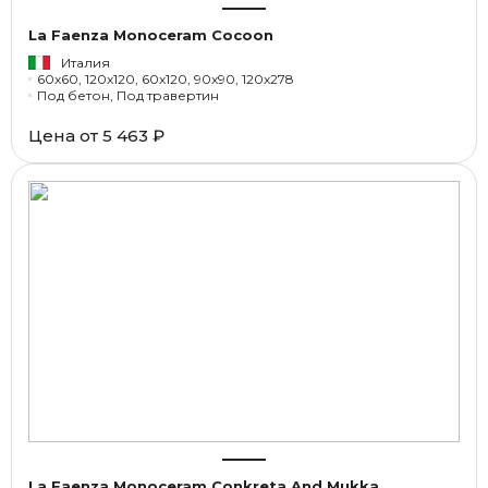
La Faenza Monoceram Cocoon
Италия
60x60, 120x120, 60x120, 90x90, 120x278
Под бетон, Под травертин
Цена от
5 463 ₽
La Faenza Monoceram Conkreta And Mukka