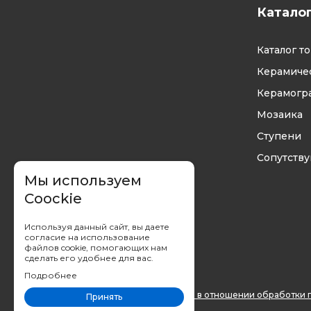
Катало
Каталог т
Керамичес
Керамогр
Мозаика
Ступени
Сопутств
Мы используем
Coockie
Используя данный сайт, вы даете
согласие на использование
файлов cookie, помогающих нам
сделать его удобнее для вас.
Подробнее
Вы принимаете условия
политики в отношении обработки 
Принять