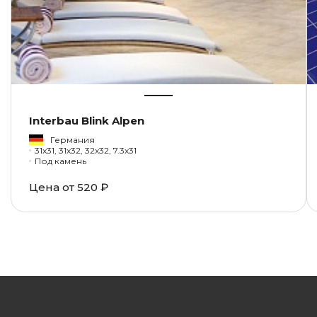
Interbau Blink Alpen
Германия
31x31, 31x32, 32x32, 7.3x31
Под камень
Цена от
520 ₽