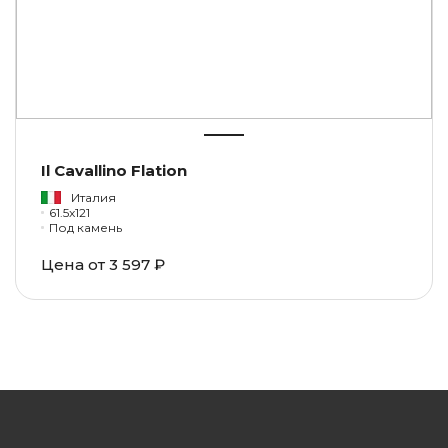
Il Cavallino Flation
Италия
61.5x121
Под камень
Цена от
3 597 ₽