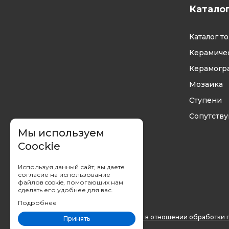
Катало
Каталог т
Керамичес
Керамогр
Мозаика
Ступени
Сопутств
Мы используем
Coockie
Используя данный сайт, вы даете
согласие на использование
файлов cookie, помогающих нам
сделать его удобнее для вас.
Подробнее
Вы принимаете условия
политики в отношении обработки 
Принять