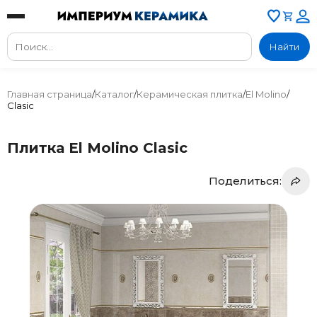
Найти
Главная страница
/
Каталог
/
Керамическая плитка
/
El Molino
/
Clasic
Плитка El Molino Clasic
Поделиться: