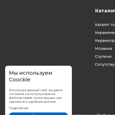
Катало
Каталог т
Керамичес
Керамогр
Мозаика
Ступени
Сопутств
Мы используем
Coockie
Используя данный сайт, вы даете
согласие на использование
файлов cookie, помогающих нам
сделать его удобнее для вас.
Подробнее