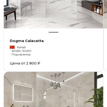
Dogma Calacatta
Китай
60x60, 30x90
Под мрамор
Цена от
2 800 ₽