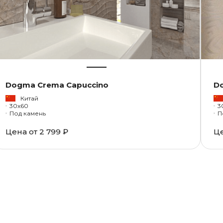
Dogma Crema Capuccino
D
Китай
30x60
3
Под камень
П
Цена от
2 799 ₽
Ц