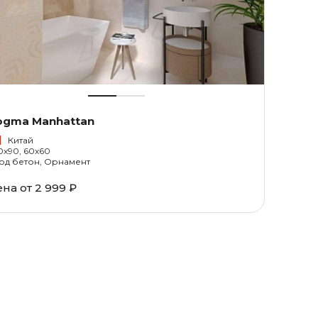
ogma Manhattan
Китай
0x90, 60x60
од бетон, Орнамент
ена от
2 999 ₽