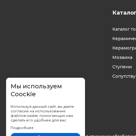
Катало
Каталог т
Керамичес
Керамогр
Мозаика
Ступени
Сопутств
Мы используем
Coockie
Используя данный сайт, вы даете
согласие на использование
файлов cookie, помогающих нам
сделать его удобнее для вас.
Подробнее