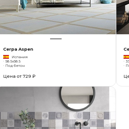
Cerpa Aspen
Ce
Испания
58.5x58.5
3
Под бетон
П
Цена от
729 ₽
Ц