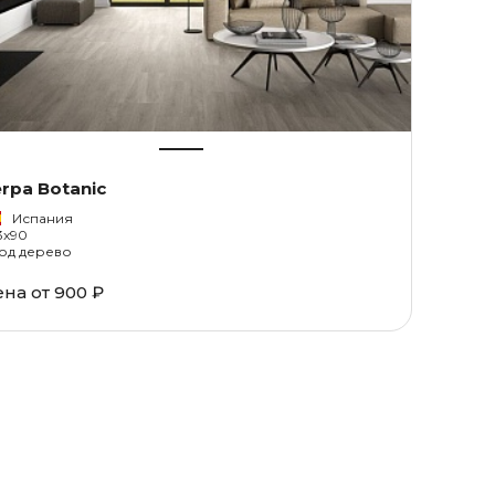
rpa Botanic
Испания
3x90
од дерево
ена от
900 ₽