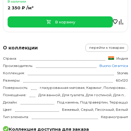
В наличии
2 350 ₽ /м²
В корзину
О коллекции
перейти к товарам
Страна:
Индия
Производитель:
Buono Ceramica
Коллекция:
Stones
Размеры:
60x120
Поверхность:
глазурованная матовая, Карвинг, Полированная, глазурованная матовая, карвинг
Помещение:
Для ванной, Для туалета, Для гостиной, Для прихожей, Для кухни, Для спальни, на теплый пол
Дизайн:
Под камень, Под травертин, Терраццо
Цвет:
Бежевый, Серый, Песочный, Белый
Тип элемента:
Керамогранит
Коллекция доступна для заказа