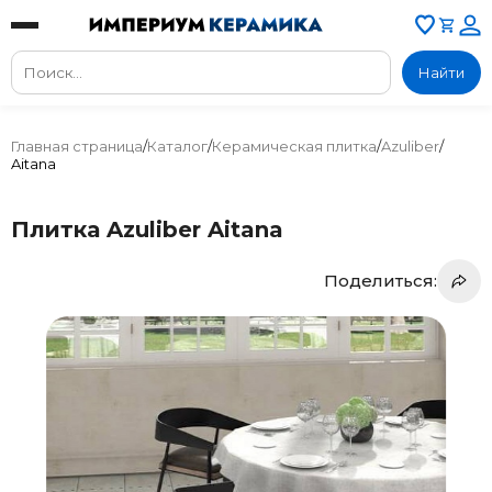
Найти
Главная страница
/
Каталог
/
Керамическая плитка
/
Azuliber
/
Aitana
Плитка Azuliber Aitana
Поделиться: