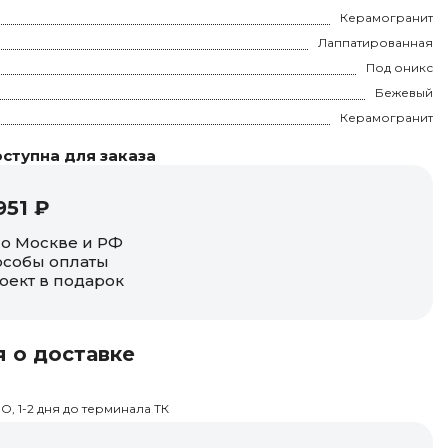
Керамогранит
Лаппатированная
Под оникс
Бежевый
Керамогранит
ступна для заказа
951 ₽
по Москве и РФ
собы оплаты
оект в подарок
 о доставке
О, 1-2 дня до терминала ТК