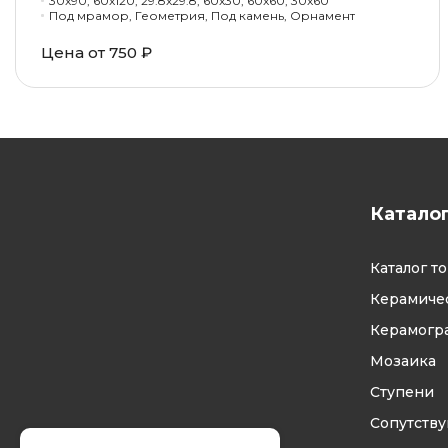
30x90, 60x120, 29.8x29.8, 60x30, 60x60, 30x60
Под мрамор, Геометрия, Под камень, Орнамент
Цена от 750 ₽
Катало
Каталог т
Керамичес
Керамогр
Мозаика
Ступени
Сопутств