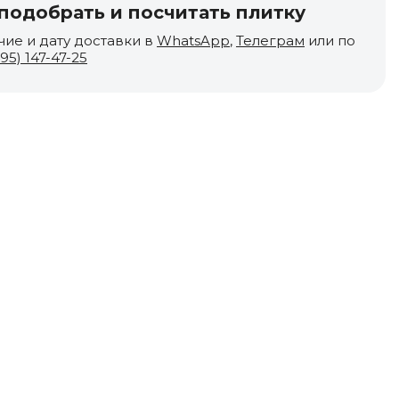
одобрать и посчитать плитку
чие и дату доставки в
WhatsApp
,
Телеграм
или по
495) 147-47-25