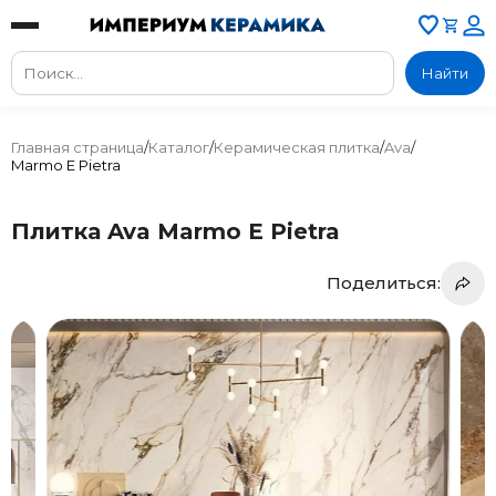
Найти
Главная страница
/
Каталог
/
Керамическая плитка
/
Ava
/
Marmo E Pietra
Плитка Ava Marmo E Pietra
Поделиться: