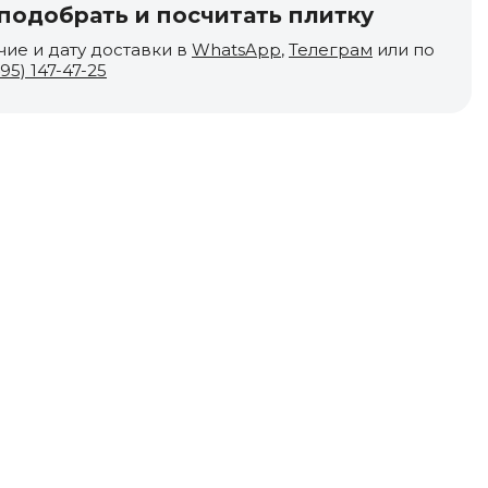
одобрать и посчитать плитку
чие и дату доставки в
WhatsApp
,
Телеграм
или по
495) 147-47-25