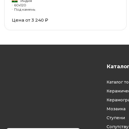
Индия
60x120
Под камень
Цена от 3 240 ₽
Катало
Каталог т
Керамичес
Керамогр
Мозаика
Ступени
Сопутств