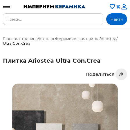
Найти
Главная страница
/
Каталог
/
Керамическая плитка
/
Ariostea
/
Ultra Con.Crea
Плитка Ariostea Ultra Con.Crea
Поделиться: