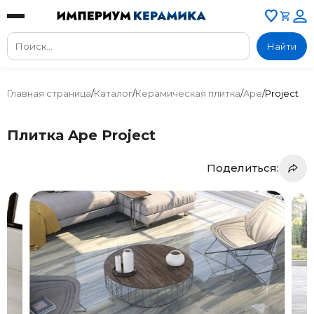
Найти
Главная страница
/
Каталог
/
Керамическая плитка
/
Ape
/
Project
Плитка Ape Project
Поделиться: