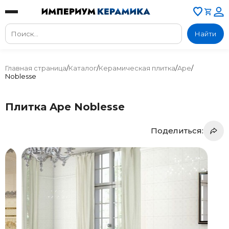
Найти
Главная страница
/
Каталог
/
Керамическая плитка
/
Ape
/
Noblesse
Плитка Ape Noblesse
Поделиться: