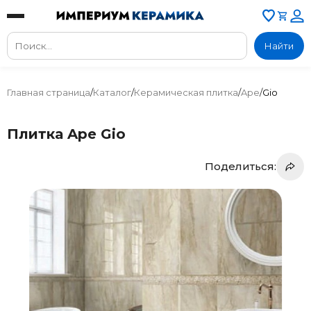
Найти
Главная страница
/
Каталог
/
Керамическая плитка
/
Ape
/
Gio
Плитка Ape Gio
Поделиться: