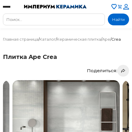
Найти
Главная страница
/
Каталог
/
Керамическая плитка
/
Ape
/
Crea
Плитка Ape Crea
Поделиться: