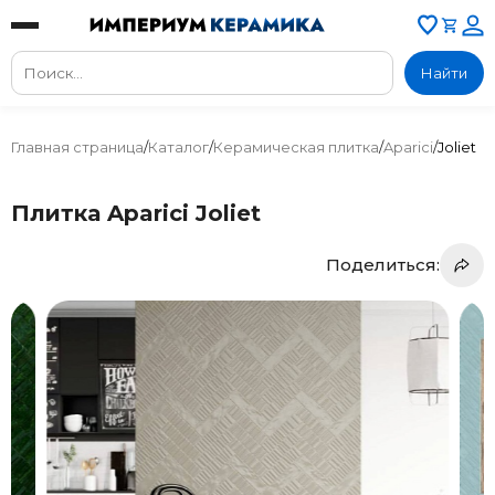
Найти
Главная страница
/
Каталог
/
Керамическая плитка
/
Aparici
/
Joliet
Плитка Aparici Joliet
Поделиться: