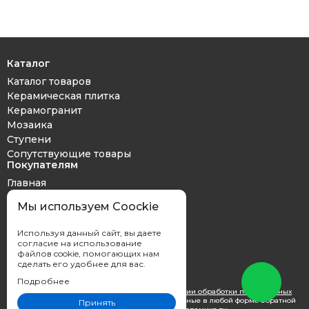
Каталог
Каталог товаров
Керамическая плитка
Керамогранит
Мозаика
Ступени
Сопутствующие товары
Покупателям
Главная
Дизайн проект
Мы используем Coockie
Оплата и доставка
Обмен и возврат
Используя данный сайт, вы даете
Контакты
согласие на использование
файлов cookie, помогающих нам
сделать его удобнее для вас.
Подробнее
Вы принимаете условия
политики в отношении обработки персональных
данных
каждый раз, когда оставляете свои данные в любой форме обратной
Принять